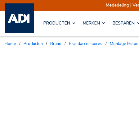
Mededeling | Verzendingen opgeschort
PRODUCTEN
MERKEN
BESPAREN
Home
/
Producten
/
Brand
/
Brandaccessoires
/
Montage Hulp