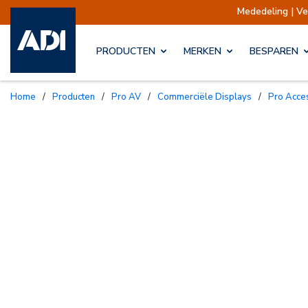
Mededeling | Verzendingen opgeschor
PRODUCTEN
MERKEN
BESPAREN
Home
/
Producten
/
Pro AV
/
Commerciële Displays
/
Pro Acc