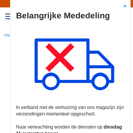
Mededeling | Verzendingen opgeschort
Site Search
{0
menu
Home
/
Nieuw