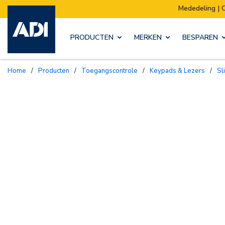
Mededeling | Ons magazijn verhuist:
PRODUCTEN
MERKEN
BESPAREN
Home
/
Producten
/
Toegangscontrole
/
Keypads & Lezers
/
S