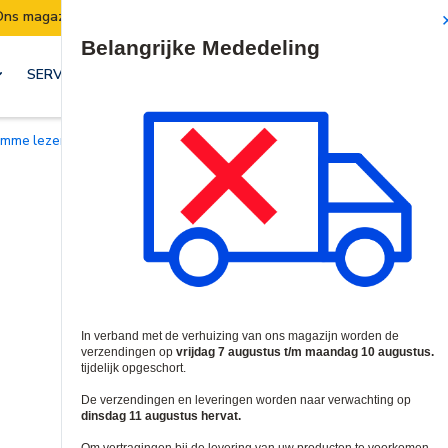
Verzendingen worden van 7 t/m 10 augustus opgeschort.
Site Search
SERVICES & OPLOSSINGEN
limme lezers & controllers