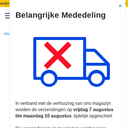
Verzendingen worden van 7 t/m 10 augustus opgescho
Site Search
{0
menu
Home
/
Producten
/
Inbraak
/
Bewegings- en Perimeterdetectore