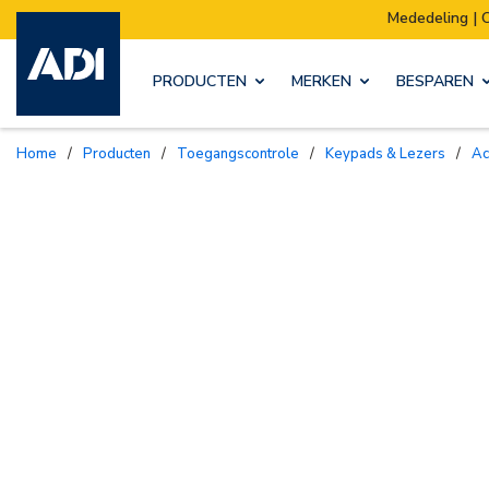
Mededeling | Ons magazijn verhuist:
PRODUCTEN
MERKEN
BESPAREN
Home
/
Producten
/
Toegangscontrole
/
Keypads & Lezers
/