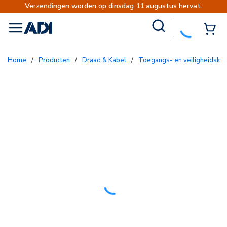
Verzendingen worden op dinsdag 11 augustus hervat.
Site Search
{0
menu
Home
/
Producten
/
Draad & Kabel
/
Toegangs- en veiligheidska