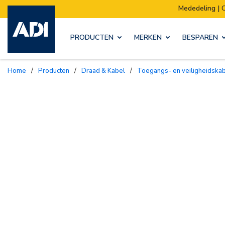
Mededeling | Ons magazijn verhuist:
PRODUCTEN
MERKEN
BESPAREN
Home
/
Producten
/
Draad & Kabel
/
Toegangs- en veiligheidska