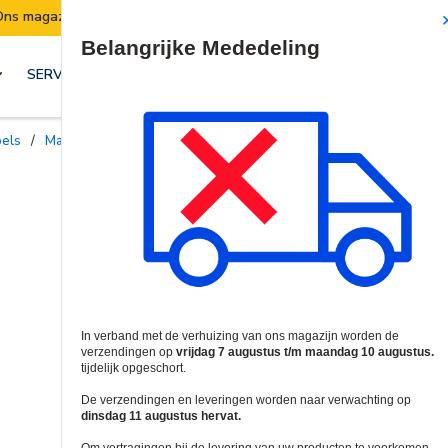
Verzendingen worden van 7 t/m 10 augustus opgeschort.
Site Search
SERVICES & OPLOSSINGEN
bels
/
Massief afgeschermde kabels