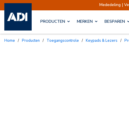
Mededeling | Verzendingen opge
PRODUCTEN
MERKEN
BESPAREN
Home
/
Producten
/
Toegangscontrole
/
Keypads & Lezers
/
P