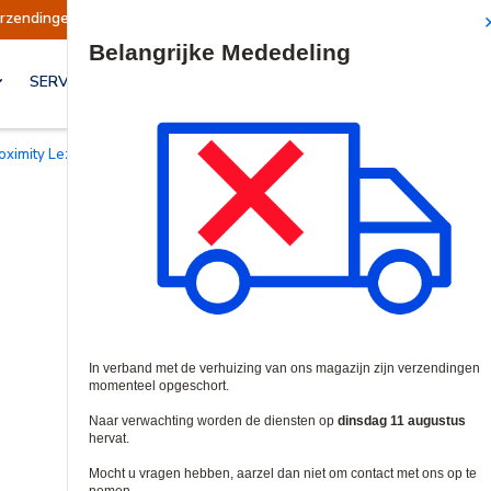
schort
Verzendingen worden op dinsdag 11 aug
Site Search
SERVICES & OPLOSSINGEN
roximity Lezer