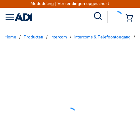
Mededeling | Verzendingen opgeschort
Site Search
{0
menu
Home
/
Producten
/
Intercom
/
Intercoms & Telefoontoegang
/