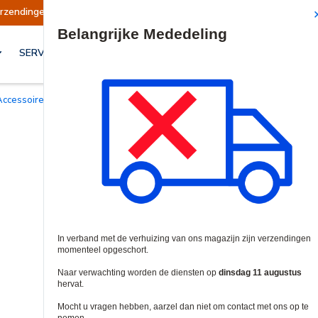
hort
Verzendingen worden op dinsdag 11 augus
Site Search
SERVICES & OPLOSSINGEN
Accessoires voor intercom en telefoontoegang