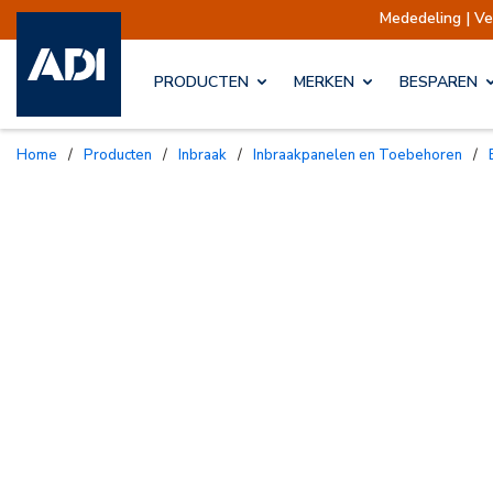
Mededeling | Verzendingen op
PRODUCTEN
MERKEN
BESPAREN
Home
/
Producten
/
Inbraak
/
Inbraakpanelen en Toebehoren
/