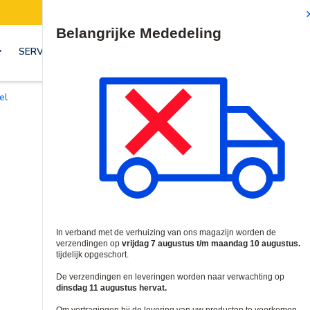
 7 t/m 10 augustus opgeschort.
Denk eraan om uw bestel
Site Search
SERVICES & OPLOSSINGEN
el