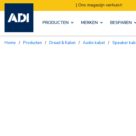
ns magazijn verhuist:
Verzendingen worden van
PRODUCTEN
MERKEN
BESPAREN
Home
/
Producten
/
Draad & Kabel
/
Audio kabel
/
Speaker kab