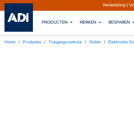
Mededeling | Verzendingen opgeschort
PRODUCTEN
MERKEN
BESPAREN
Home
/
Producten
/
Toegangscontrole
/
Sloten
/
Elektrische S