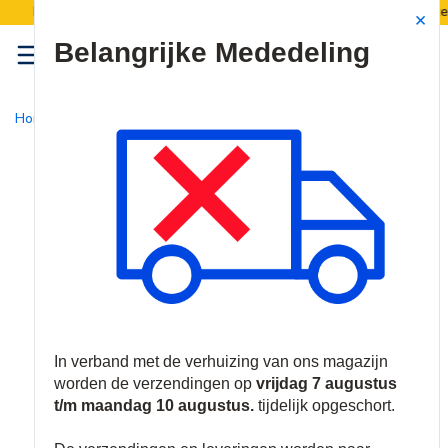
magazijn verhuist:
Verzendingen worden van 7 
Site Search
{0
menu
Home
/
Producten
/
Batterijen & Voedingen
/
Voedingsaccessoire