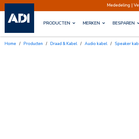
Mededeling | Verzendin
PRODUCTEN
MERKEN
BESPAREN
Home
/
Producten
/
Draad & Kabel
/
Audio kabel
/
Speaker kab