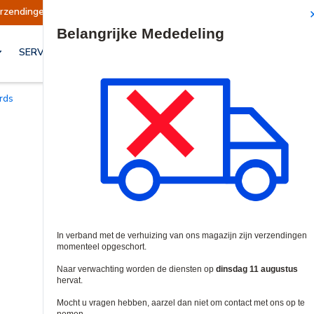
endingen opgeschort
Verzendingen worden op d
Site Search
SERVICES & OPLOSSINGEN
ards