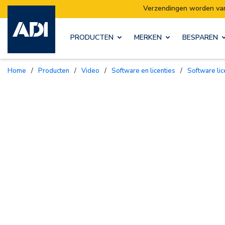
ns magazijn verhuist:
Verzendingen worden van
PRODUCTEN
MERKEN
BESPAREN
Home
/
Producten
/
Video
/
Software en licenties
/
Software li