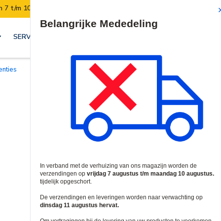
 7 t/m 10 augustus opgeschort.
Denk eraan om uw bestel
Site Search
SERVICES & OPLOSSINGEN
centies