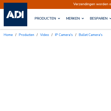
rzendingen opgeschort
Verzendingen worden o
PRODUCTEN
MERKEN
BESPAREN
Home
/
Producten
/
Video
/
IP Camera's
/
Bullet Camera's