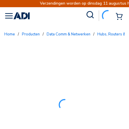
Verzendingen worden op dinsdag 11 augustus hervat.
Site Search
{0
menu
Home
/
Producten
/
Data Comm & Netwerken
/
Hubs, Routers & 