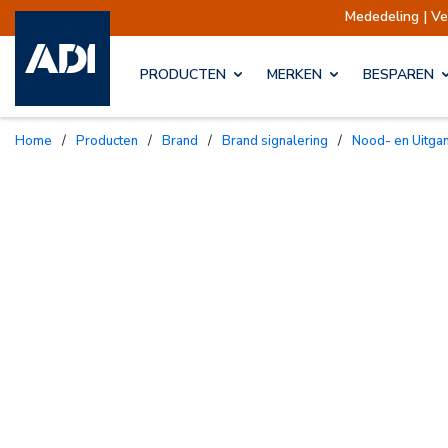
Mededeling | Verzendingen opgeschort
PRODUCTEN
MERKEN
BESPAREN
Home
/
Producten
/
Brand
/
Brand signalering
/
Nood- en Uitga