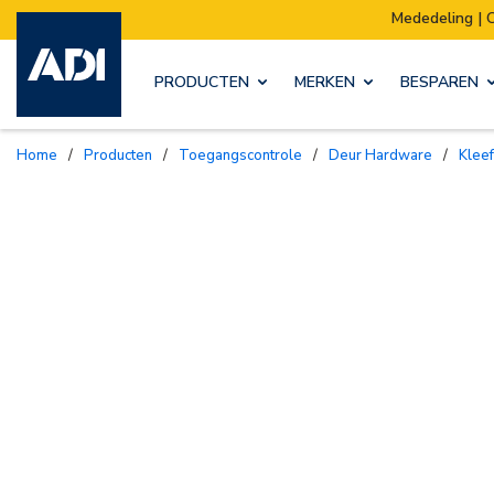
Mededeling | Ons magazijn verhuist:
PRODUCTEN
MERKEN
BESPAREN
Home
/
Producten
/
Toegangscontrole
/
Deur Hardware
/
Kle