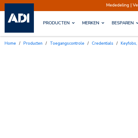
Mededeling | Verzendingen opgeschort
PRODUCTEN
MERKEN
BESPAREN
Home
/
Producten
/
Toegangscontrole
/
Credentials
/
Keyfobs