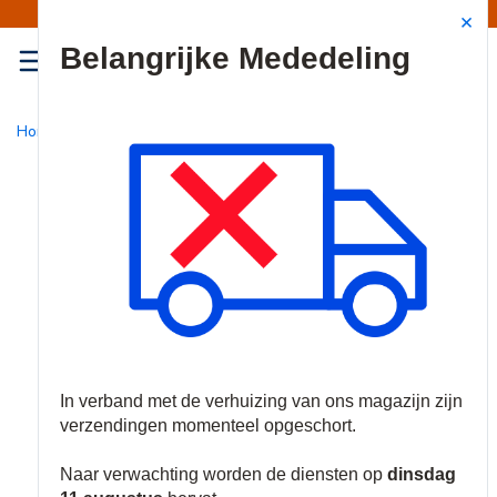
Mededeling | Verzendingen opgeschort
Site Search
{0
menu
Home
/
Nieuw