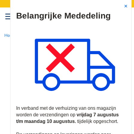
 | Ons magazijn verhuist:
Verzendingen worden
Site Search
{0
menu
Home
/
Nieuw