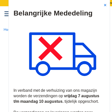
 magazijn verhuist:
Verzendingen worden van 7
Site Search
{0
menu
Home
/
Producten
/
Video
/
Behuizingen & Bevestigingen
/
Be