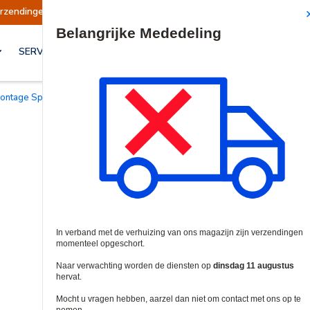
gen opgeschort
Verzendingen worden op dinsda
Site Search
SERVICES & OPLOSSINGEN
Montage Spacers