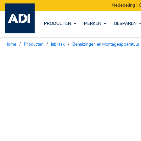
Mededeling | Ons magazijn verhuist:
PRODUCTEN
MERKEN
BESPAREN
Home
/
Producten
/
Inbraak
/
Behuizingen en Montageapparatuur