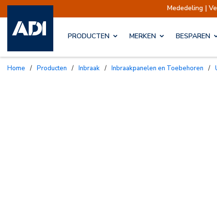
Mededeling | Verzendingen opgeschor
PRODUCTEN
MERKEN
BESPAREN
Home
/
Producten
/
Inbraak
/
Inbraakpanelen en Toebehoren
/