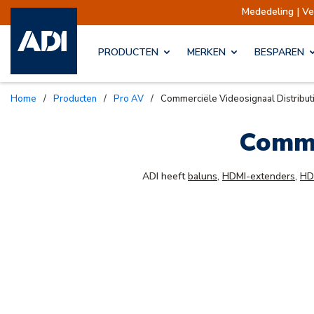
Mededeling | V
PRODUCTEN
MERKEN
BESPAREN
Home
/
Producten
/
Pro AV
/
Commerciële Videosignaal Distribut
Comme
ADI heeft
baluns
,
HDMI-extenders
,
HD