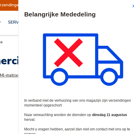
erzendingen opgeschort
Verzendingen worden o
Site Search
SERVICES & OPLOSSINGEN
ie
rciële Videosignaal Distr
MI-matrixschakelaars
en
HDMI-splitters
voor al uw professionele AV-be
volgende grote klus.