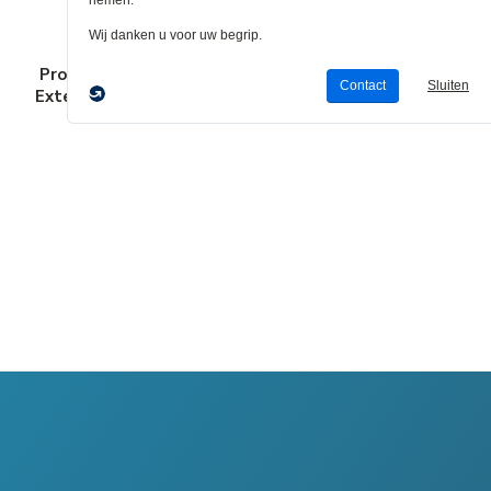
Pro HDMI
Pro HDMI
Pro HDMI
Extenders
Splitters
Switchers