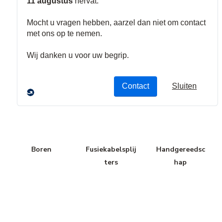
Clips &
Krimp- en
Snijgereedscha
Klemmen
ponsgereedsch
p
ap
Boren
Fusiekabelsplij
Handgereedsc
ters
hap