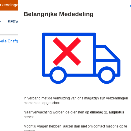
dingen opgeschort
Verzendingen worden op din
Site Search
SERVICES & OPLOSSINGEN
pele Onafgeschermde Kabels