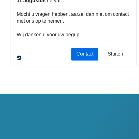
Media
SFP-modules
Omzetters