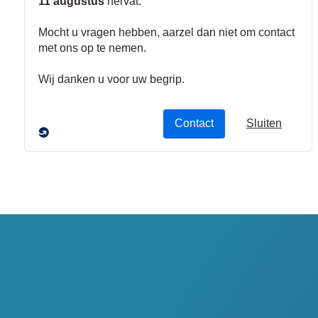
Noodoproep
Beveiliging
Stations
Stroboscoopli
chten