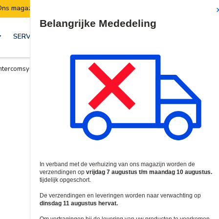
agazijn verhuist:
Verzendingen worden van 7 t
Site Search
SERVICES & OPLOSSINGEN
Intercomsysteemkits