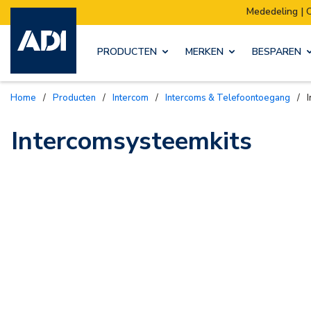
Mededeling | Ons m
PRODUCTEN
MERKEN
BESPAREN
Home
/
Producten
/
Intercom
/
Intercoms & Telefoontoegang
/
Intercomsysteemkits