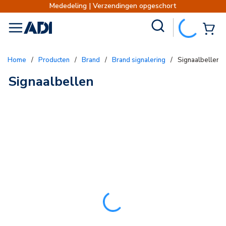
Mededeling | Verzendingen opgeschort
Site Search
{0
menu
Home
/
Producten
/
Brand
/
Brand signalering
/
Signaalbellen
Signaalbellen