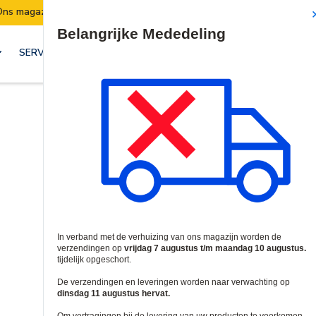
ns magazijn verhuist:
Verzendingen worden va
Site Search
SERVICES & OPLOSSINGEN