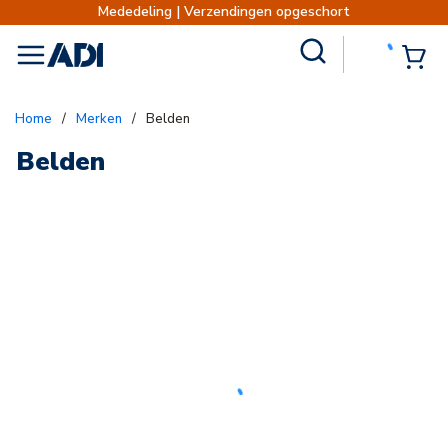
Mededeling | Verzendingen opgeschort
Site Search
{0
menu
Home
/
Merken
/
Belden
Belden